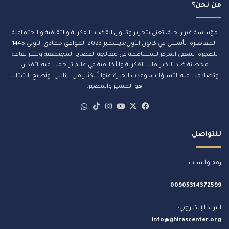
ي
من نحن؟
مؤسسة غير ربحية، تُعنى بتحرير وتناول القضايا الفكرية والثقافية والاجتماعية
المعاصرة. تأسس في كانون الأول/ديسمبر 2023 الموافق جمادى الأولى 1445
للهجرة. يسعي المركز للمساهمة في معالجة القضايا المجتمعية ونشر ثقافة
محصنة ضد الاختراقات الفكرية والأخلاقية في عالم تزاحمت فيه الأفكار،
وتصادمت فيه التساؤلات، وغدت الحيرة عنواناً لكثير من الناس، وأصبح الشتات
هو المسير والمصير.
‫X
فيسبوك
‫YouTube
انستقرام
‫TikTok
whatsapp
للتواصل
رقم واتساب:
00905314372599
البريد الإلكتروني:
info@ghirascenter.org