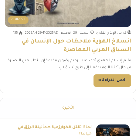
المقالات
غراس للإنتاج الفكري
السبت _29 _نوفمبر _2025AH 29-11-2025AD
135
انسلاخ الهوية ملاحظات حول الإنسان في
السياق العربي المعاصرة
بقلم: إسلام المهدي أحمد عبد الرحيم رضوان مقدمة إنّ النظر بعينٍ البصيرة
في حال أمتنا اليوم يدفعنا إلى طرح تساؤلاتٍ…
أكمل القراءة »
الأخيرة
لماذا تقتل الخوارزمية طمأنينة الرزق في
حياتنا؟