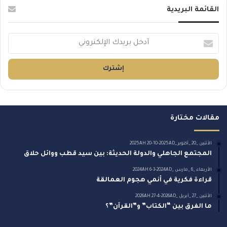
القائمة البريدية
أ
د
خ
ل
ب
ر
ي
د
مقالات مختارة
ك
ا
ل
الأثنين _20 _أكتوبر _2025AH 20-10-2025AD
المجتمع الجاهلي والدولة الحديثة: بين سيد قطب ووائل حلاق
إ
ل
الأربعاء _6 _مارس _2024AH 6-3-2024AD
ك
قراءة فكرية في أنمي هجوم العمالقة
ت
الأثنين _27 _أبريل _2026AH 27-4-2026AD
ر
ما الفرق بين “الكتاب” و”القرآن”؟
و
ن