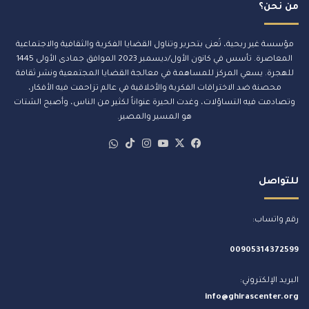
ي
من نحن؟
مؤسسة غير ربحية، تُعنى بتحرير وتناول القضايا الفكرية والثقافية والاجتماعية
المعاصرة. تأسس في كانون الأول/ديسمبر 2023 الموافق جمادى الأولى 1445
للهجرة. يسعي المركز للمساهمة في معالجة القضايا المجتمعية ونشر ثقافة
محصنة ضد الاختراقات الفكرية والأخلاقية في عالم تزاحمت فيه الأفكار،
وتصادمت فيه التساؤلات، وغدت الحيرة عنواناً لكثير من الناس، وأصبح الشتات
هو المسير والمصير.
‫X
فيسبوك
‫YouTube
انستقرام
‫TikTok
whatsapp
للتواصل
رقم واتساب:
00905314372599
البريد الإلكتروني:
info@ghirascenter.org