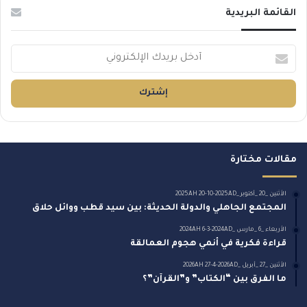
القائمة البريدية
أ
د
خ
ل
ب
ر
ي
د
مقالات مختارة
ك
ا
ل
الأثنين _20 _أكتوبر _2025AH 20-10-2025AD
المجتمع الجاهلي والدولة الحديثة: بين سيد قطب ووائل حلاق
إ
ل
الأربعاء _6 _مارس _2024AH 6-3-2024AD
ك
قراءة فكرية في أنمي هجوم العمالقة
ت
الأثنين _27 _أبريل _2026AH 27-4-2026AD
ر
ما الفرق بين “الكتاب” و”القرآن”؟
و
ن