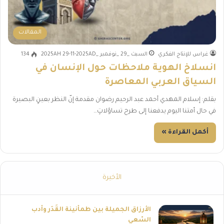
المقالات
غراس للإنتاج الفكري
السبت _29 _نوفمبر _2025AH 29-11-2025AD
134
انسلاخ الهوية ملاحظات حول الإنسان في
السياق العربي المعاصرة
بقلم: إسلام المهدي أحمد عبد الرحيم رضوان مقدمة إنّ النظر بعينٍ البصيرة
في حال أمتنا اليوم يدفعنا إلى طرح تساؤلاتٍ…
أكمل القراءة »
الأخيرة
الأرزاق الجميلة بين طمأنينة القَدَر وأدب
السّعي