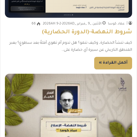
أ. عماد كوسا
الأثنين _9 _فبراير _2026AH 9-2-2026AD
66
شروط النهضة-(الدورة الحضارية)
كيف تنشأ الحضارة، وكيف تنمو؟ هل تدوم أم تهوي آفلةً بعد سطوعٍ؟ يعبر
المنطق التاريخي عن سيرة أي حضارة على…
أكمل القراءة »