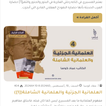
يعتبر المسيري في كتابه رحلتي الفكرية في البذور والجذور والثمر[1] حضارة
الغرب الحديثة بأنها حضارة النموذج العقلاني المادي التي أنجزت…
أكمل القراءة »
أ. عماد كوسا
السبت _10 _أغسطس _2024AH 10-8-2024AD
404
العلمانية الجزئية والعلمانية الشاملة([1])
مفهوم العلمانية ما بعد المسيري ليس كما كان قبله، فانبثاق مفاهيم