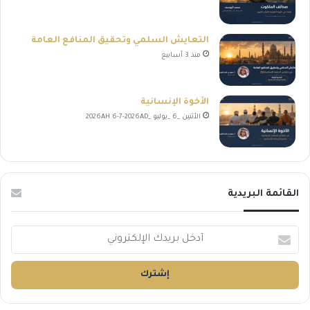
التعايش السلمي وتحقيق المنافع العامة
منذ 3 أسابيع
الأخوة الإنسانية
الأثنين _6 _يوليو _2026AH 6-7-2026AD
القائمة البريدية
أ
د
خ
ل
ب
ر