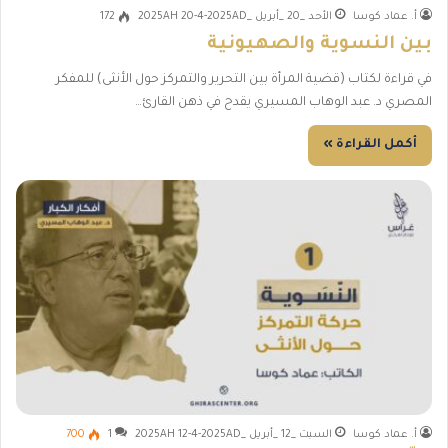
أ. عماد كوسا
الأحد _20 _أبريل _2025AH 20-4-2025AD
172
بين النسوية والصهيونية
في قراءة لكتاب (قضية المرأة بين التحرير والتمركز حول الأنثى) للمفكر
المصري د. عبد الوهاب المسيري يقدح في ذهن القارئ…
أكمل القراءة »
أ. عماد كوسا
السبت _12 _أبريل _2025AH 12-4-2025AD
1
700