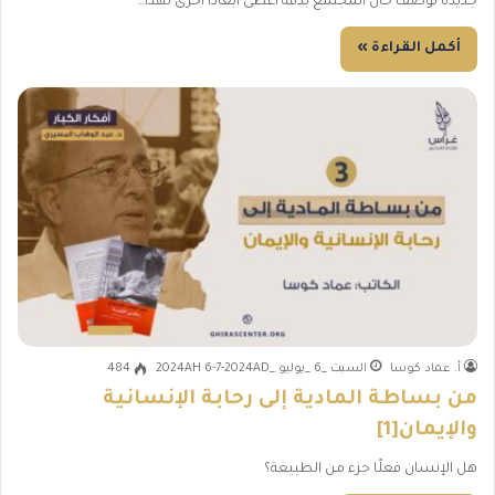
جديدة توصف حال المجتمع بدقة أعطى أبعادًا أخرى لهذا…
أكمل القراءة »
أ. عماد كوسا
السبت _6 _يوليو _2024AH 6-7-2024AD
484
من بساطة المادية إلى رحابة الإنسانية
والإيمان[1]
هل الإنسان فعلًا جزء من الطبيعة؟