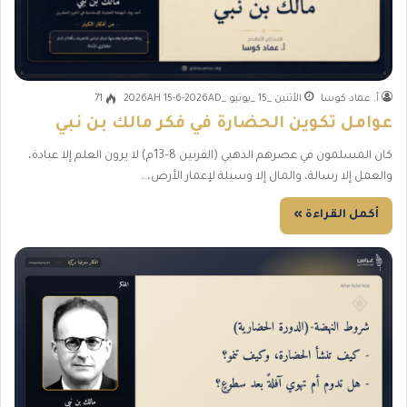
أ. عماد كوسا
الأثنين _15 _يونيو _2026AH 15-6-2026AD
71
عوامل تكوين الحضارة في فكر مالك بن نبي
كان المسلمون في عصرهم الذهبي (القرنين 8–13م) لا يرون العلم إلا عبادة،
والعمل إلا رسالة، والمال إلا وسيلة لإعمار الأرض،…
أكمل القراءة »