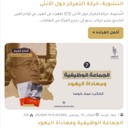
النّسَوية، حركة التمركز حول الأنثى
النّسَوية، حركة التمركز حول الأنثى ([1]) ظهرت في الغرب في أواخر القرن
التاسع عشر حركات تدعو إلى تحرير المرأة من الثقافات…
أكمل القراءة »
أ. عماد كوسا
الثلاثاء _19 _نوفمبر _2024AH 19-11-2024AD
236
الجماعة الوظيفية ومعاداة اليهود