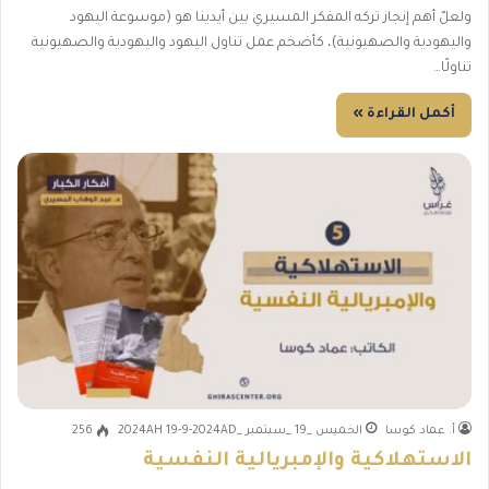
ولعلّ أهم إنجاز تركه المفكر المسيري بين أيدينا هو (موسوعة اليهود
واليهودية والصهيونية)، كأضخم عمل تناول اليهود واليهودية والصهيونية
تناولًا…
أكمل القراءة »
أ. عماد كوسا
الخميس _19 _سبتمبر _2024AH 19-9-2024AD
256
الاستهلاكية والإمبريالية النفسية