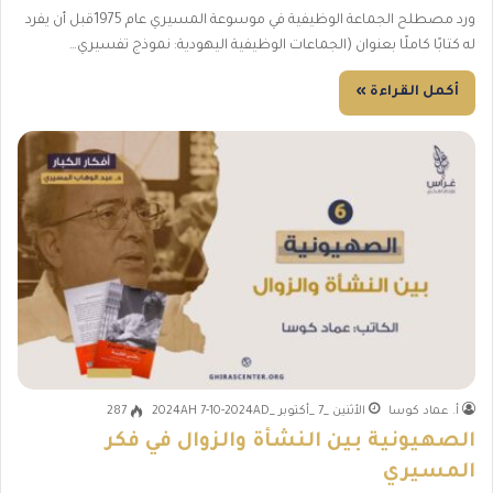
ورد مصطلح الجماعة الوظيفية في موسوعة المسيري عام 1975قبل أن يفرد
له كتابًا كاملًا بعنوان (الجماعات الوظيفية اليهودية: نموذج تفسيري…
أكمل القراءة »
أ. عماد كوسا
الأثنين _7 _أكتوبر _2024AH 7-10-2024AD
287
الصهيونية بين النشأة والزوال في فكر
المسيري