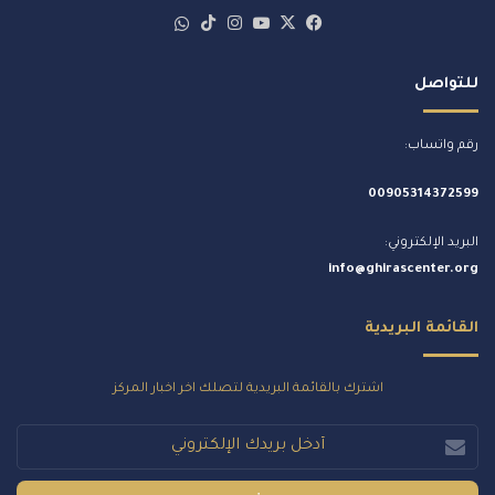
‫X
فيسبوك
‫YouTube
انستقرام
‫TikTok
whatsapp
للتواصل
رقم واتساب:
00905314372599
البريد الإلكتروني:
info@ghirascenter.org
القائمة البريدية
اشترك بالقائمة البريدية لتصلك اخر اخبار المركز
أدخل
بريدك
الإلكتروني