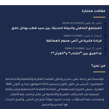
ي
د
مقالات مختارة
ك
ا
ل
الأثنين _20 _أكتوبر _2025AH 20-10-2025AD
المجتمع الجاهلي والدولة الحديثة: بين سيد قطب ووائل حلاق
إ
ل
الأربعاء _6 _مارس _2024AH 6-3-2024AD
ك
قراءة فكرية في أنمي هجوم العمالقة
ت
الأثنين _27 _أبريل _2026AH 27-4-2026AD
ر
ما الفرق بين “الكتاب” و”القرآن”؟
و
ن
ي
من نحن؟
مؤسسة غير ربحية، تُعنى بتحرير وتناول القضايا الفكرية والثقافية والاجتماعية
المعاصرة. تأسس في كانون الأول/ديسمبر 2023 الموافق جمادى الأولى 1445
للهجرة. يسعي المركز للمساهمة في معالجة القضايا المجتمعية ونشر ثقافة
محصنة ضد الاختراقات الفكرية والأخلاقية في عالم تزاحمت فيه الأفكار،
وتصادمت فيه التساؤلات، وغدت الحيرة عنواناً لكثير من الناس، وأصبح الشتات
هو المسير والمصير.