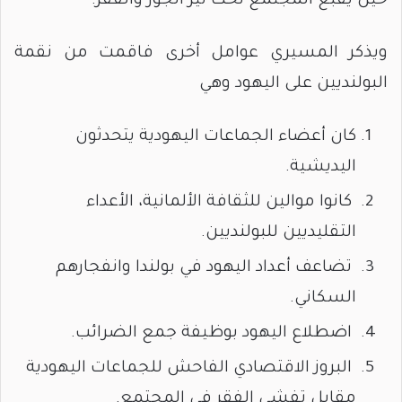
حين يقبع المجتمع تحت نير الجور والفقر.
ويذكر المسيري عوامل أخرى فاقمت من نقمة
البولنديين على اليهود وهي
كان أعضاء الجماعات اليهودية يتحدثون
اليديشية.
كانوا موالين للثقافة الألمانية، الأعداء
التقليديين للبولنديين.
تضاعف أعداد اليهود في بولندا وانفجارهم
السكاني.
اضطلاع اليهود بوظيفة جمع الضرائب.
البروز الاقتصادي الفاحش للجماعات اليهودية
مقابل تفشي الفقر في المجتمع.