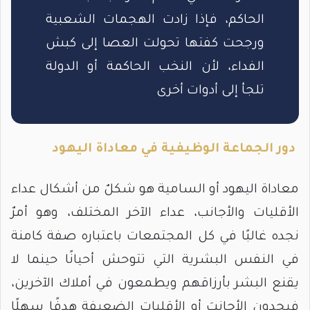
الحاكم، فإذا زادت الهجمات الشعبية
ورجحت كفتها تحولت العصا إلى كبش
الفداء، لأن النخب الحاكمة أو الدولة
تلجأ إلى أدوات أخرى
دور الجماعة الوظيفية في معاداة اليهود
معاداة اليهود أو السامية هو شكلٌ من أشكال عداء
الأقليات والأجانب، عداء الآخر المختلف، وهو أمرٌ
نجده غالبًا في كل المجتمعات باعتباره صفة كامنة
في النفس البشرية التي تتوحش أحيانًا حينما لا
يقنع البشر بأرزاقهم ويطمعون في أملاك الآخرين،
فيجدون الأجانبَ أو الأقليات الضعيفة هدفًا سهلًا