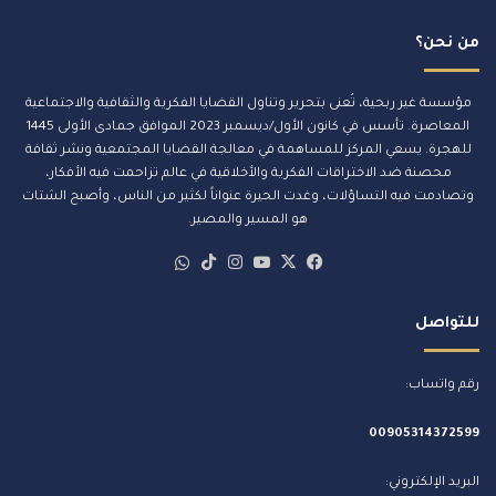
من نحن؟
مؤسسة غير ربحية، تُعنى بتحرير وتناول القضايا الفكرية والثقافية والاجتماعية
المعاصرة. تأسس في كانون الأول/ديسمبر 2023 الموافق جمادى الأولى 1445
للهجرة. يسعي المركز للمساهمة في معالجة القضايا المجتمعية ونشر ثقافة
محصنة ضد الاختراقات الفكرية والأخلاقية في عالم تزاحمت فيه الأفكار،
وتصادمت فيه التساؤلات، وغدت الحيرة عنواناً لكثير من الناس، وأصبح الشتات
هو المسير والمصير.
‫X
فيسبوك
‫YouTube
انستقرام
‫TikTok
whatsapp
للتواصل
رقم واتساب:
00905314372599
البريد الإلكتروني: