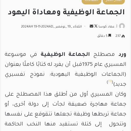
أفكار الكبار
المقالات
الجماعة الوظيفية ومعاداة اليهود
تابع
أرسل
أ. عماد كوسا
الثلاثاء _19 _نوفمبر _2024AH 19-11-2024AD
على
بريدا
237
5 دقائق
X
إلكترونيا
ورد
مصطلح
الجماعة الوظيفية
في موسوعة
المسيري عام 1975قبل أن يفرد له كتابًا كاملًا بعنوان
(الجماعات الوظيفية اليهودية: نموذج تفسيري
[1]
)
(
جديد)
وكان المسيري أول من أطلق هذا المصطلح على
جماعة مهاجرة ضعيفة لجأت إلى دولة أخرى، أو
جماعة تربطها وظيفة تجعلها تتقوقع على نفسها
وتتحول إلى كتلة تستفيد منها النخب الحاكمة