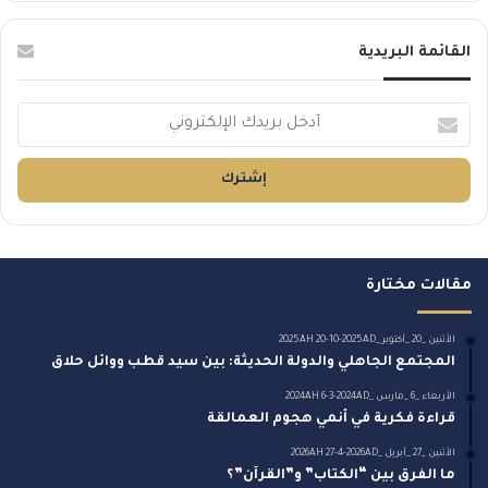
القائمة البريدية
أدخل
بريدك
الإلكتروني
مقالات مختارة
الأثنين _20 _أكتوبر _2025AH 20-10-2025AD
المجتمع الجاهلي والدولة الحديثة: بين سيد قطب ووائل حلاق
الأربعاء _6 _مارس _2024AH 6-3-2024AD
قراءة فكرية في أنمي هجوم العمالقة
الأثنين _27 _أبريل _2026AH 27-4-2026AD
ما الفرق بين “الكتاب” و”القرآن”؟