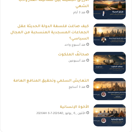
الأرزاق الجميلة بين طمأنينة القَدَر وأدب
السّعي
منذ 3 أيام
كيف صاغت فلسفة الدولة الحديثة عقل
الجماعات المسجدية المنسحبة من المجال
السياسي؟
منذ أسبوع واحد
صحائفُ الملكوت
منذ أسبوعين
التعايش السلمي وتحقيق المنافع العامة
منذ 3 أسابيع
الأخوة الإنسانية
الأثنين _6 _يوليو _2026AH 6-7-2026AD