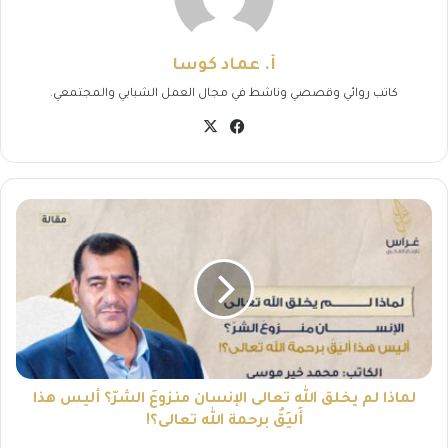
أ. عماد كوسا
كاتب روائي وقصصي وناشط في مجال العمل الشبابي والمجتمعي.
‫X
فيسبوك
لماذا
لم
يخلق
الله
تعالى
الإنسان
منزوعَ
الشرّ؟
أليس
هذا
لماذا لم يخلق الله تعالى الإنسان منزوعَ الشرّ؟ أليس هذا
أَليَقُ
أَليَقُ برحمة الله تعالى؟!
برحمة